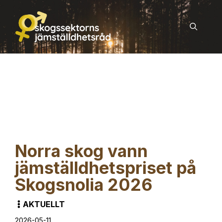
Hoppa
till
innehåll
Norra skog vann
jämställdhetspriset på
Skogsnolia 2026
AKTUELLT
2026-05-11